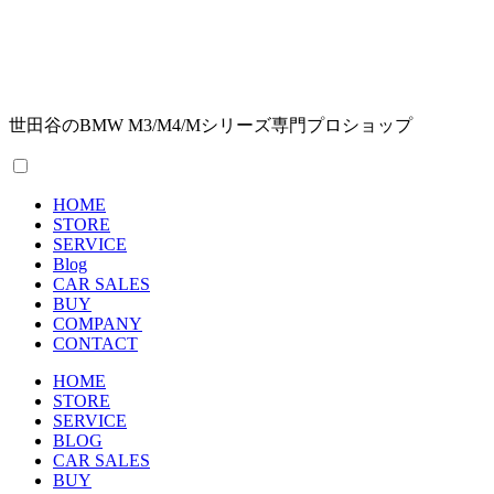
世田谷のBMW M3/M4/Mシリーズ専門プロショップ
HOME
STORE
SERVICE
Blog
CAR SALES
BUY
COMPANY
CONTACT
HOME
STORE
SERVICE
BLOG
CAR SALES
BUY