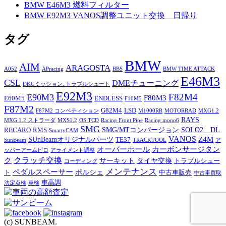
BMW E46M3 燃料フィルター
BMW E92M3 VANOS調整ユニット交換 日帰り
タグ
BMW
AIM
ARAGOSTA
A052
APracing
BBS
BMW TIME ATTACK
E46M3
CSL
DMEチューニング
DKGミッション､トラブルシュート
E92M3
F82M4
E90M3
F80M3
E60M5
ENDLESS
F10M5
F87M2
G82M4
LSD
F87M2 コンペティション
M1000RR
MOTORRAD
MXG1.2
RAYS
MXG 1.2 ストラーダ
MXS1.2
OS TCD
Racing Front Pipe
Racing mono6
SMG
SMG/MTコンバージョン
SOLO2 DL
RECARO
RMS
SmartyCAM
VANOS
Z4M
SUnBeamオリジナルパーツ
TE37
SunBeam
TRACKTOOL
ア
オーバーホール
カーボンサージタン
ッパーアームピロ
アライメント調整
ク
クラッチ交換
サーキット
タイヤ交換
トラブルシュー
コーディング
メンテナンス
ペダルスペーサー
ポルシェ
ト
中古車販売
中古車買取
車高調
法定点検
車検
(c) SUNBEAM.