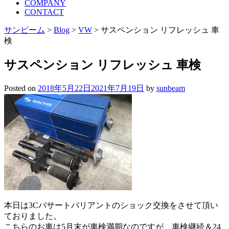
COMPANY
CONTACT
サンビーム
>
Blog
>
VW
>
サスペンション リフレッシュ 車
検
サスペンション リフレッシュ 車検
Posted on
2018年5月22日
2021年7月19日
by
sunbeam
本日は3Cパサートバリアントのショック交換をさせて頂い
ておりました。
こちらのお車は5月末が車検満期なのですが、車検継続＆24