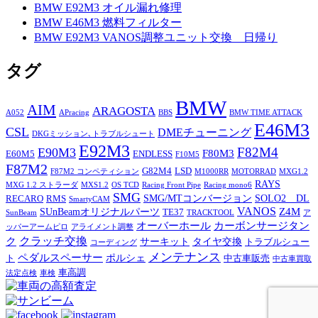
BMW E92M3 オイル漏れ修理
BMW E46M3 燃料フィルター
BMW E92M3 VANOS調整ユニット交換 日帰り
タグ
BMW
AIM
ARAGOSTA
A052
APracing
BBS
BMW TIME ATTACK
E46M3
CSL
DMEチューニング
DKGミッション､トラブルシュート
E92M3
F82M4
E90M3
F80M3
E60M5
ENDLESS
F10M5
F87M2
G82M4
LSD
F87M2 コンペティション
M1000RR
MOTORRAD
MXG1.2
RAYS
MXG 1.2 ストラーダ
MXS1.2
OS TCD
Racing Front Pipe
Racing mono6
SMG
SMG/MTコンバージョン
SOLO2 DL
RECARO
RMS
SmartyCAM
VANOS
Z4M
SUnBeamオリジナルパーツ
TE37
SunBeam
TRACKTOOL
ア
オーバーホール
カーボンサージタン
ッパーアームピロ
アライメント調整
ク
クラッチ交換
サーキット
タイヤ交換
トラブルシュー
コーディング
メンテナンス
ペダルスペーサー
ポルシェ
ト
中古車販売
中古車買取
車高調
法定点検
車検