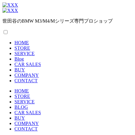
世田谷のBMW M3/M4/Mシリーズ専門プロショップ
HOME
STORE
SERVICE
Blog
CAR SALES
BUY
COMPANY
CONTACT
HOME
STORE
SERVICE
BLOG
CAR SALES
BUY
COMPANY
CONTACT