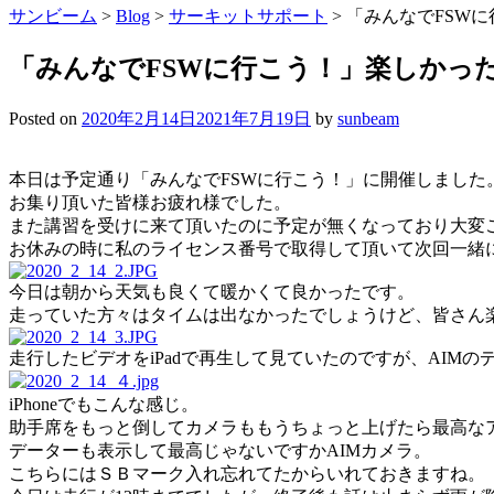
サンビーム
>
Blog
>
サーキットサポート
>
「みんなでFSW
「みんなでFSWに行こう！」楽しかっ
Posted on
2020年2月14日
2021年7月19日
by
sunbeam
本日は予定通り「みんなでFSWに行こう！」に開催しました
お集り頂いた皆様お疲れ様でした。
また講習を受けに来て頂いたのに予定が無くなっており大変
お休みの時に私のライセンス番号で取得して頂いて次回一緒
今日は朝から天気も良くて暖かくて良かったです。
走っていた方々はタイムは出なかったでしょうけど、皆さん楽
走行したビデオをiPadで再生して見ていたのですが、AIM
iPhoneでもこんな感じ。
助手席をもっと倒してカメラももうちょっと上げたら最高な
データーも表示して最高じゃないですかAIMカメラ。
こちらにはＳＢマーク入れ忘れてたからいれておきますね。