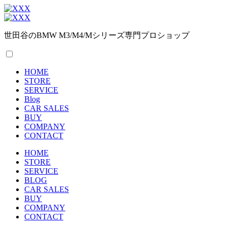
世田谷のBMW M3/M4/Mシリーズ専門プロショップ
HOME
STORE
SERVICE
Blog
CAR SALES
BUY
COMPANY
CONTACT
HOME
STORE
SERVICE
BLOG
CAR SALES
BUY
COMPANY
CONTACT