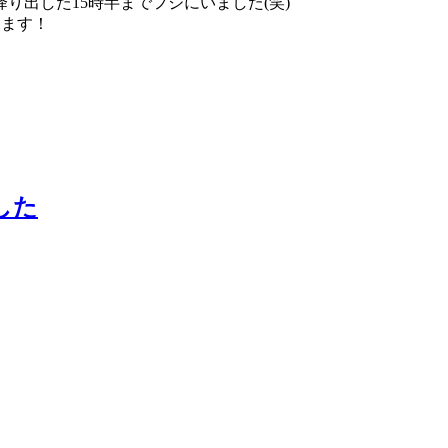
り出した15時半までフジにいました(笑)
ります！
した