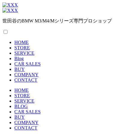
世田谷のBMW M3/M4/Mシリーズ専門プロショップ
HOME
STORE
SERVICE
Blog
CAR SALES
BUY
COMPANY
CONTACT
HOME
STORE
SERVICE
BLOG
CAR SALES
BUY
COMPANY
CONTACT