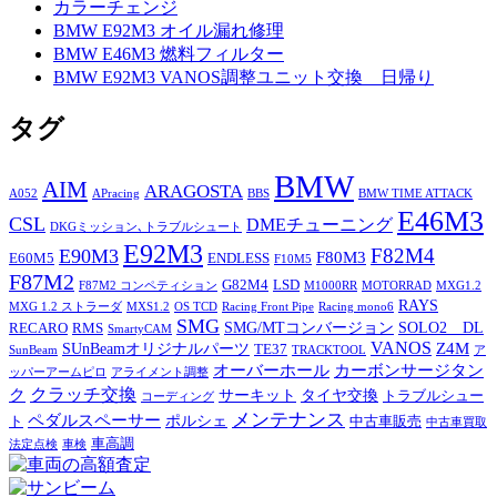
カラーチェンジ
BMW E92M3 オイル漏れ修理
BMW E46M3 燃料フィルター
BMW E92M3 VANOS調整ユニット交換 日帰り
タグ
BMW
AIM
ARAGOSTA
A052
APracing
BBS
BMW TIME ATTACK
E46M3
CSL
DMEチューニング
DKGミッション､トラブルシュート
E92M3
F82M4
E90M3
F80M3
E60M5
ENDLESS
F10M5
F87M2
G82M4
LSD
F87M2 コンペティション
M1000RR
MOTORRAD
MXG1.2
RAYS
MXG 1.2 ストラーダ
MXS1.2
OS TCD
Racing Front Pipe
Racing mono6
SMG
SMG/MTコンバージョン
SOLO2 DL
RECARO
RMS
SmartyCAM
VANOS
Z4M
SUnBeamオリジナルパーツ
TE37
SunBeam
TRACKTOOL
ア
オーバーホール
カーボンサージタン
ッパーアームピロ
アライメント調整
ク
クラッチ交換
サーキット
タイヤ交換
トラブルシュー
コーディング
メンテナンス
ペダルスペーサー
ポルシェ
ト
中古車販売
中古車買取
車高調
法定点検
車検