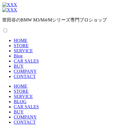
世田谷のBMW M3/M4/Mシリーズ専門プロショップ
HOME
STORE
SERVICE
Blog
CAR SALES
BUY
COMPANY
CONTACT
HOME
STORE
SERVICE
BLOG
CAR SALES
BUY
COMPANY
CONTACT