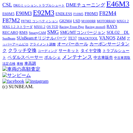
E46M3
CSL
DMEチューニング
DKGミッション､トラブルシュート
E92M3
F82M4
E90M3
F80M3
E60M5
ENDLESS
F10M5
F87M2
G82M4
LSD
F87M2 コンペティション
M1000RR
MOTORRAD
MXG1.2
RAYS
MXG 1.2 ストラーダ
MXS1.2
OS TCD
Racing Front Pipe
Racing mono6
SMG
SMG/MTコンバージョン
SOLO2 DL
RECARO
RMS
SmartyCAM
VANOS
Z4M
SUnBeamオリジナルパーツ
TE37
SunBeam
TRACKTOOL
ア
オーバーホール
カーボンサージタン
ッパーアームピロ
アライメント調整
ク
クラッチ交換
サーキット
タイヤ交換
トラブルシュー
コーディング
メンテナンス
ペダルスペーサー
ポルシェ
ト
中古車販売
中古車買取
車高調
法定点検
車検
(c) SUNBEAM.