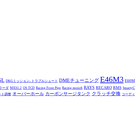
E46M3
SL
DMEチューニング
E60M
DKGミッション､トラブルシュート
RAYS
RECARO
RMS
トラーダ
MXS1.2
OS TCD
Racing Front Pipe
Racing mono6
Smarty
オーバーホール
カーボンサージタンク
クラッチ交換
ント調整
コーディ