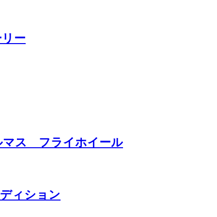
ーリー
グルマス フライホイール
クエディション