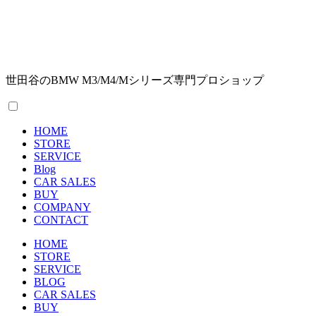
世田谷のBMW M3/M4/Mシリーズ専門プロショップ
HOME
STORE
SERVICE
Blog
CAR SALES
BUY
COMPANY
CONTACT
HOME
STORE
SERVICE
BLOG
CAR SALES
BUY