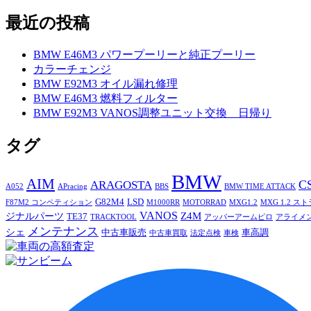
最近の投稿
BMW E46M3 パワープーリーと純正プーリー
カラーチェンジ
BMW E92M3 オイル漏れ修理
BMW E46M3 燃料フィルター
BMW E92M3 VANOS調整ユニット交換 日帰り
タグ
BMW
AIM
C
ARAGOSTA
A052
APracing
BBS
BMW TIME ATTACK
G82M4
LSD
F87M2 コンペティション
M1000RR
MOTORRAD
MXG1.2
MXG 1.2 ス
VANOS
Z4M
ジナルパーツ
TE37
TRACKTOOL
アッパーアームピロ
アライメ
メンテナンス
シェ
中古車販売
車高調
中古車買取
法定点検
車検