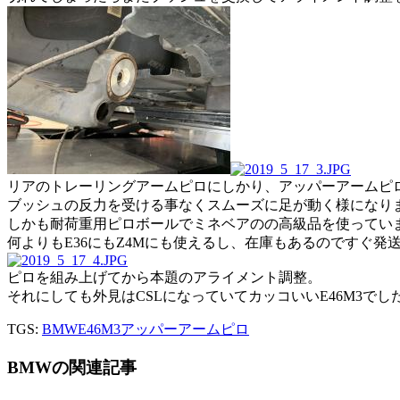
リアのトレーリングアームピロにしかり、アッパーアームピ
ブッシュの反力を受ける事なくスムーズに足が動く様になり
しかも耐荷重用ピロボールでミネベアのの高級品を使っていま
何よりもE36にもZ4Mにも使えるし、在庫もあるのですぐ発
ピロを組み上げてから本題のアライメント調整。
それにしても外見はCSLになっていてカッコいいE46M3でし
TGS:
BMW
E46M3
アッパーアームピロ
BMWの関連記事