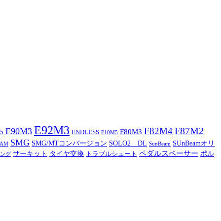
E92M3
F87M2
F82M4
E90M3
F80M3
5
ENDLESS
F10M5
SMG
SMG/MTコンバージョン
SOLO2 DL
SUnBeamオリ
CAM
SunBeam
ペダルスペーサー
サーキット
タイヤ交換
ポル
トラブルシュート
ング