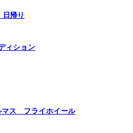
換 日帰り
エディション
グルマス フライホイール